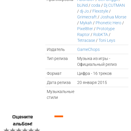
bLiNd
/
coda
/
Dj CUTMAN
/
dj-Jo
/
Flexstyle
/
Grimecraft
/
Joshua Morse
/
Mykah
/
Phonetic Hero
/
Pixel8ter
/
Prototype
Raptor
/
RobKTA
/
Tetracase
/
Toni Leys
Издатель
GameChops
Тип релиза
Музыка из игры -
Официальный релиз
Формат
Цифра - 16 треков
Дата релиза
20 января 2015
Музыкальные
стили
—
Оцените
альбом!