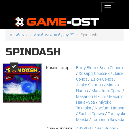
Альбомы
Альбомы на букву "S"
Spindash
SPINDASH
Композиторы
Barry Blum
/
Brian Coburn
/
Ховард Дроссин
/
Дзюн
Сэноэ
/
Дзюн Сэноэ
/
Junko Shiratsu
/
Mariko
Nanba
/
Masafumi Ogata
/
Masanori Hikichi
/
Масато
Накамура
/
Miyoko
Takaoka
/
Naofumi Hataya
/
Sachio Ogawa
/
Tatsuyuki
Maeda
/
Tomonori Sawada
Аранжировка
ABSRDST
/
Ben Briggs
/