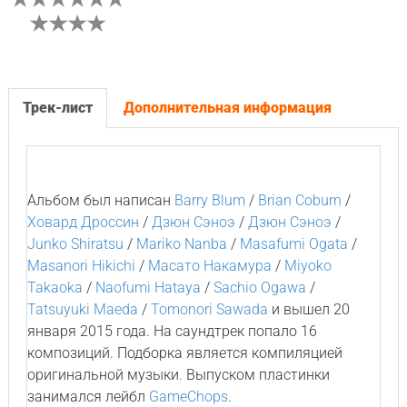
Трек-лист
Дополнительная информация
Альбом был написан
Barry Blum
/
Brian Coburn
/
Ховард Дроссин
/
Дзюн Сэноэ
/
Дзюн Сэноэ
/
Junko Shiratsu
/
Mariko Nanba
/
Masafumi Ogata
/
Masanori Hikichi
/
Масато Накамура
/
Miyoko
Takaoka
/
Naofumi Hataya
/
Sachio Ogawa
/
Tatsuyuki Maeda
/
Tomonori Sawada
и вышел 20
января 2015 года. На саундтрек попало 16
композиций. Подборка является компиляцией
оригинальной музыки. Выпуском пластинки
занимался лейбл
GameChops
.