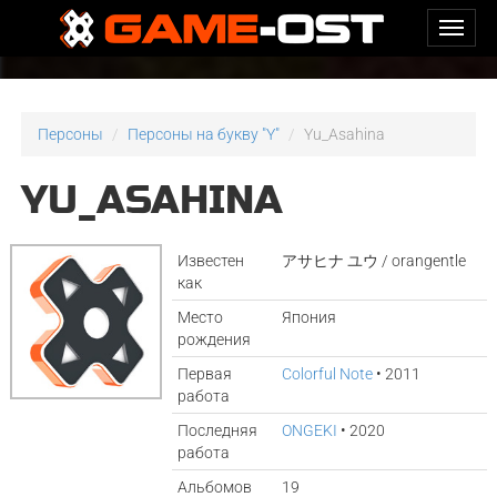
Персоны
Персоны на букву "Y"
Yu_Asahina
YU_ASAHINA
Известен
アサヒナ ユウ / orangentle
как
Место
Япония
рождения
Первая
Colorful Note
• 2011
работа
Последняя
ONGEKI
• 2020
работа
Альбомов
19