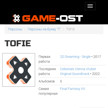
Персоны
Персоны на букву "T"
TOFIE
TOFIE
Первая
2D Dreaming - Single
• 2017
работа
Последняя
Celestials Vienna Vtuber
работа
Original Soundtrack
• 2022
Альбомов
5
Самая
Final Fantasy VII
популярная