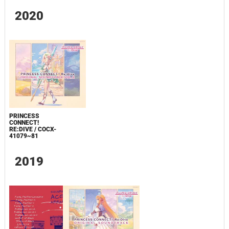
2020
PRINCESS
CONNECT!
RE:DIVE / COCX-
41079~81
2019