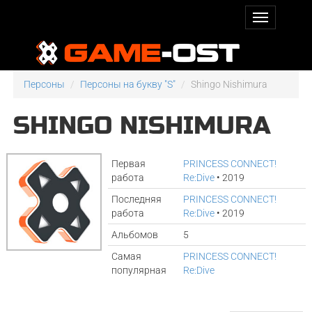
Персоны
Персоны на букву "S"
Shingo Nishimura
SHINGO NISHIMURA
Первая
PRINCESS CONNECT!
работа
Re:Dive
• 2019
Последняя
PRINCESS CONNECT!
работа
Re:Dive
• 2019
Альбомов
5
Самая
PRINCESS CONNECT!
популярная
Re:Dive