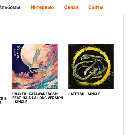
Альбомы
Интервью
Связи
Сайты
PRAYER -KATAWAREBOSHI-
JATETSU - SINGLE
FEAT. ISLA·LA LONG VERSION
CD &
- SINGLE
T