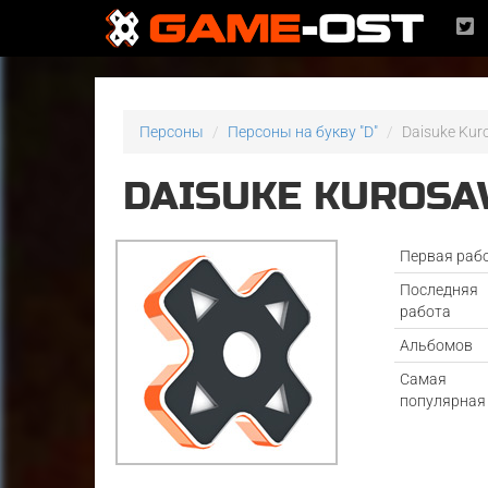
Персоны
Персоны на букву "D"
Daisuke Ku
DAISUKE KUROS
Первая раб
Последняя
работа
Альбомов
Самая
популярная