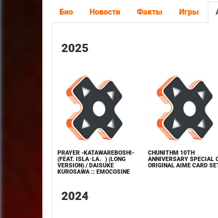
Био
Новости
Факты
Игры
2025
PRAYER -KATAWAREBOSHI-
CHUNITHM 10TH
(FEAT. ISLA･LA♩) (LONG
ANNIVERSARY SPECIAL 
VERSION) / DAISUKE
ORIGINAL AIME CARD SE
KUROSAWA :: EMOCOSINE
2024