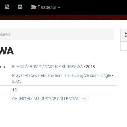
Разделы
rosawa
AWA
ота
BLACK ALBUM 2 / DAISUKE KUROSAWA
• 2018
Prayer -Katawareboshi- feat. Isla·la Long Version - Single
•
2025
19
CHUNITHM ALL JUSTICE COLLECTION ep. II