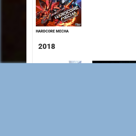
HARDCORE MECHA
2018
SIGNAL / GAME JIKKYOUSHA
BLACK ALBUM 2 / DAISU
WAKUWAKU BAND / SRCL-
KUROSAWA / INSP-0001
9899