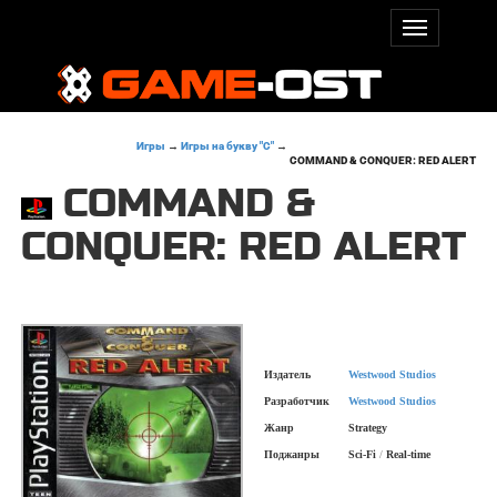
Игры
→
Игры на букву "C"
→
COMMAND & CONQUER: RED ALERT
COMMAND &
CONQUER: RED ALERT
Издатель
Westwood Studios
Разработчик
Westwood Studios
Жанр
Strategy
Поджанры
Sci-Fi
/
Real-time