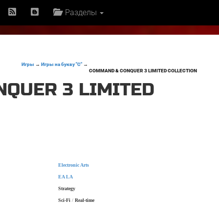
Разделы
Игры
→
Игры на букву "C"
→
COMMAND & CONQUER 3 LIMITED COLLECTION
QUER 3 LIMITED
Electronic Arts
EA LA
Strategy
Sci-Fi
/
Real-time