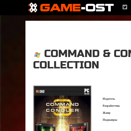
COMMAND & CON
COLLECTION
Издатель
Разработчик
Жанр
Поджанры