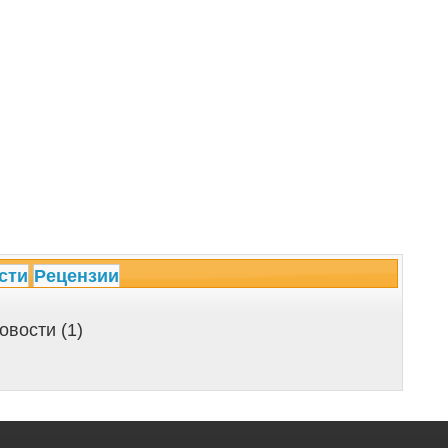
сти
Рецензии
овости (1)