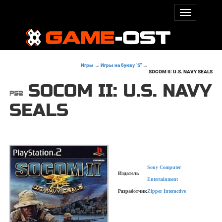
Игры
→
Игры на букву "S"
→
SOCOM II: U.S. NAVY SEALS
SOCOM II: U.S. NAVY
SEALS
Sony Computer
Издатель
Entertainment
Разработчик
Zipper Interactive