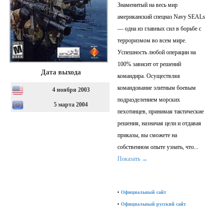
Знаменитый на весь мир
американский спецназ Navy SEALs
— одна из главных сил в борьбе с
терроризмом во всем мире.
Успешность любой операции на
100% зависит от решений
Дата выхода
командира. Осуществляя
командование элитным боевым
4 ноября 2003
подразделением морских
5 марта 2004
пехотинцев, принимая тактические
решения, назначая цели и отдавая
приказы, вы сможете на
собственном опыте узнать, что
...
Показать →
•
Официальный сайт
•
Официальный русский сайт