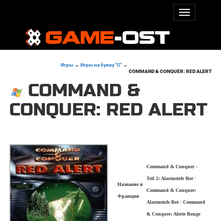
Игры
→
Игры на букву "C"
→
COMMAND & CONQUER: RED ALERT
COMMAND &
CONQUER: RED ALERT
Command & Conquer -
Teil 2: Alarmstufe Rot
/
Название в
Command & Conquer:
Франции
Alarmstufe Rot
/
Command
& Conquer: Alerte Rouge