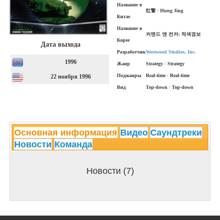
Название в
红警
/
Hung Jing
Китае
Название в
커맨드 앤 컨커: 적색경보
Корее
Дата выхода
Разработчик
Westwood Studios, Inc.
1996
Жанр
Strategy
/
Strategy
Поджанры
Real-time
/
Real-time
22 ноября 1996
Вид
Top-down
/
Top-down
Основная информация
Видео
Саундтреки
Новости
Команда
Новости (7)