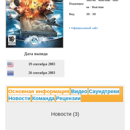
Add-on
/
Real-time
/
Add-
Поджанры
on
/
Real-time
Вид
3D
/
3D
•
Официальный сайт
Дата выхода
19 сентября 2003
26 сентября 2003
Основная информация
Видео
Саундтреки
Новости
Команда
Рецензии
Новости (3)