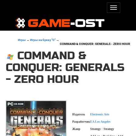
Игры
→
Игры на букву "C"
→
COMMAND & CONQUER: GENERALS - ZERO HOUR
COMMAND &
CONQUER: GENERALS
- ZERO HOUR
Издатель
Electronic Arts
Разработчик
EA Los Angeles
Жанр
Strategy
/
Strategy