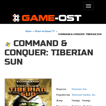
Игры
→
Игры на букву "C"
→
COMMAND & CONQUER: TIBERIAN SUN
COMMAND &
CONQUER: TIBERIAN
SUN
Издатель
Electronic Arts
Разработчик
Westwood Studios, Inc.
Жанр
Strategy
/
Strategy