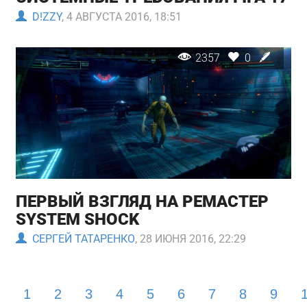
D!ZZY
, 4 АВГУСТА 2016, 18:51
2357
0
ПЕРВЫЙ ВЗГЛЯД НА РЕМАСТЕР
SYSTEM SHOCK
СЕРГЕЙ ТАТАРЕНКО
, 28 ИЮНЯ 2016, 22:29
1
2
3
4
5
6
7
8
9