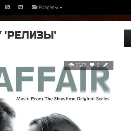
Разделы
 'РЕЛИЗЫ'
2622
0