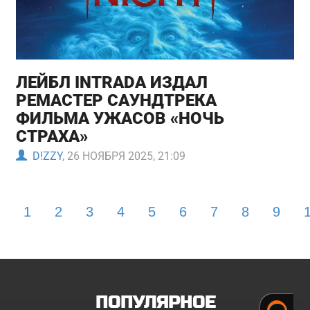
ЛЕЙБЛ INTRADA ИЗДАЛ
РЕМАСТЕР САУНДТРЕКА
ФИЛЬМА УЖАСОВ «НОЧЬ
СТРАХА»
D!ZZY
, 26 НОЯБРЯ 2025, 21:09
1
2
3
4
5
6
7
8
9
ПОПУЛЯРНОЕ