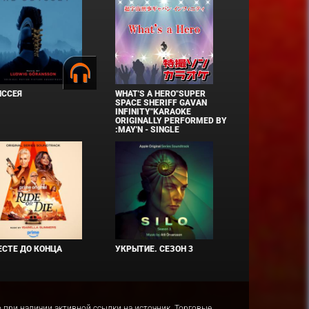
ИССЕЯ
WHAT'S A HERO"SUPER
SPACE SHERIFF GAVAN
INFINITY"KARAOKE
ORIGINALLY PERFORMED BY
:MAY'N - SINGLE
СТЕ ДО КОНЦА
УКРЫТИЕ. СЕЗОН 3
ко при наличии активной ссылки на источник. Торговые