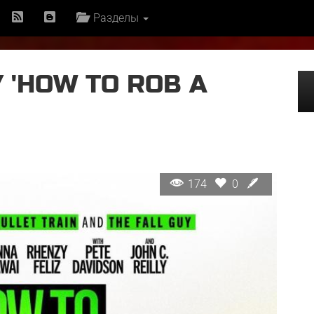
Разделы
 'HOW TO ROB A
174
0