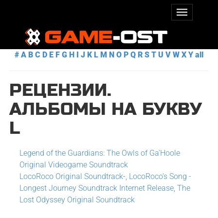
#
A
B
C
D
E
F
G
H
I
J
K
L
M
N
O
P
Q
R
S
T
U
V
W
X
Y
all
РЕЦЕНЗИИ.
АЛЬБОМЫ НА БУКВУ
L
Legend of the Guardians: The Owls of Ga'Hoole
Original Videogame Soundtrack
LocoRoco Original Soundtrack-, LocoRoco's Song -
Longest Journey Soundtrack Internet Release, The
Lost Odyssey Original Soundtrack