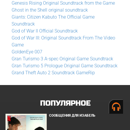
Genesis Rising Original Soundtrack from the Game
Ghost in the Shell original soundtrack
Giants: Citizen Kabuto The Official Game
Soundtrack
God of War II Official Soundtrack
God of War III: Original Soundtrack From The Video
Game
GoldenEye 007
Gran Turismo 3 A-spec Original Game Soundtrack
Gran Turismo 5 Prologue Original Game Soundtrack
Grand Theft Auto 2 Soundtrack GameRip
ПОПУЛЯРНОЕ
СООБЩЕНИЯ ДЛЯ ИЗАБЕЛЬ