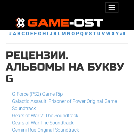
#
A
B
C
D
E
F
G
H
I
J
K
L
M
N
O
P
Q
R
S
T
U
V
W
X
Y
all
РЕЦЕНЗИИ.
АЛЬБОМЫ НА БУКВУ
G
G-Force (PS2) Game Rip
Galactic Assault: Prisoner of Power Original Game
Soundtrack
Gears of War 2: The Soundtrack
Gears of War The Soundtrack
Gemini Rue Original Soundtrack