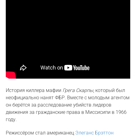
История киллера мафии
Грега Скарпы
, который был
неофициально нанят ФБР. Вместе с молодым агентом
он берётся за расследование убийств лидеров
движения за гражданские права в Миссисипи в 1966
году.
Режиссёром стал американец
Элеганс Брэттон