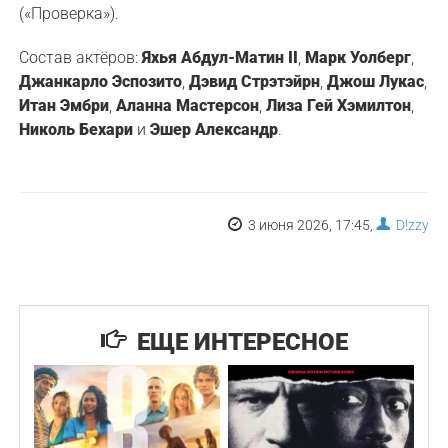
(«Проверка»).
Состав актёров:
Яхья Абдул-Матин II
,
Марк Уолберг
,
Джанкарло Эспозито
,
Дэвид Стрэтэйрн
,
Джош Лукас
,
Итан Эмбри
,
Аланна Мастерсон
,
Лиза Гей Хэмилтон
,
Николь Бехари
и
Эшер Александр
.
3 июня 2026, 17:45,
D!zzy
ЕЩЕ ИНТЕРЕСНОЕ