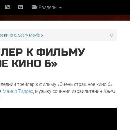
Разделы
е кино 6
,
Scary Movie 6
0
ЙЛЕР К ФИЛЬМУ
Е КИНО 6»
едний трейлер к фильму «Очень страшное кино 6».
ся
Майкл Тиддес
, музыку сочинил израильтянин
Хаим
!