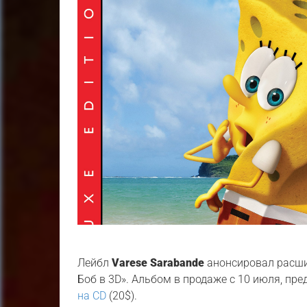
Лейбл
Varese Sarabande
анонсировал расши
Боб в 3D». Альбом в продаже с 10 июля, п
на CD
(20$).