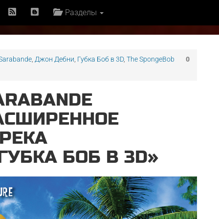
Разделы
 Sarabande
,
Джон Дебни
,
Губка Боб в 3D
,
The SpongeBob
0
ARABANDE
АСШИРЕННОЕ
ТРЕКА
УБКА БОБ В 3D»