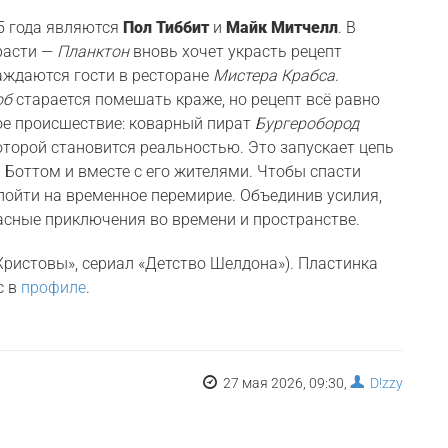
5 года являются
Пол Тиббит
и
Майк Митчелл
. В
расти —
Планктон
вновь хочет украсть рецепт
аждаются гости в ресторане
Мистера Крабса
.
об
старается помешать краже, но рецепт всё равно
ное происшествие: коварный пират
Бургеробород
оторой становится реальностью. Это запускает цепь
 Боттом и вместе с его жителями. Чтобы спасти
пойти на временное перемирие. Объединив усилия,
асные приключения во времени и пространстве.
Христовы», сериал «Детство Шелдона»). Пластинка
с в
профиле
.
27 мая 2026, 09:30,
D!zzy