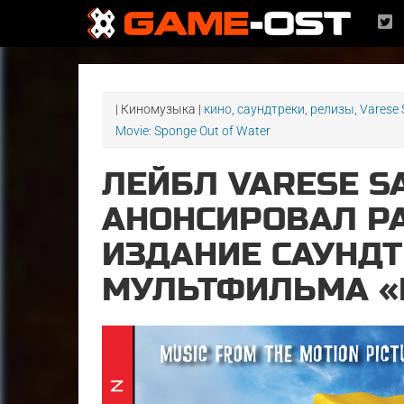
| Киномузыка |
кино
,
саундтреки
,
релизы
,
Varese
Movie: Sponge Out of Water
ЛЕЙБЛ VARESE S
АНОНСИРОВАЛ Р
ИЗДАНИЕ САУНД
МУЛЬТФИЛЬМА «Г