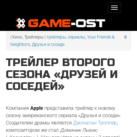
| Кино, Трейлеры |
трейлеры
,
сериалы
,
Your Friends &
0
Neighbors
,
Друзья и соседи
ТРЕЙЛЕР ВТОРОГО
СЕЗОНА «ДРУЗЕЙ И
СОСЕДЕЙ»
Компания
Apple
представила трейлер к новому
сезону американского сериала «Друзья и соседи».
Создателем драмы является
Джонатан Троппер
,
композитором же стал
Доминик Льюис