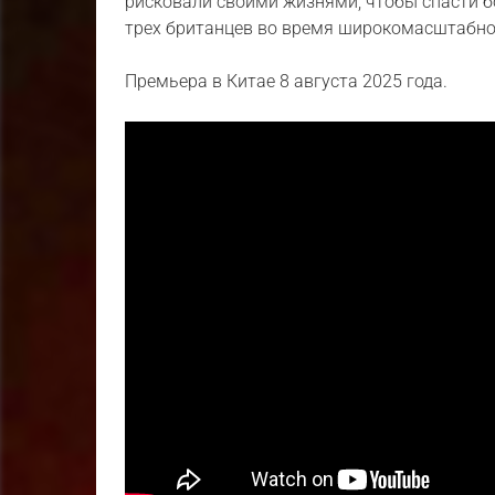
рисковали своими жизнями, чтобы спасти бо
трех британцев во время широкомасштабно
Премьера в Китае 8 августа 2025 года.