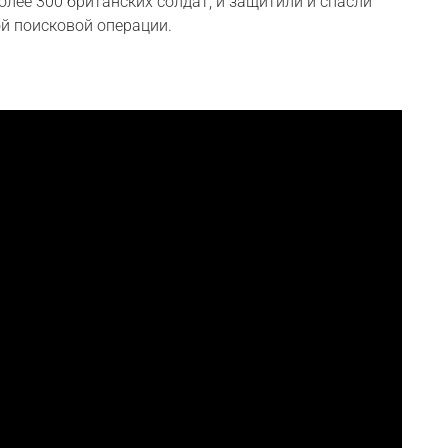
лее 300 британских солдат, и защитили и спасли
й поисковой операции.