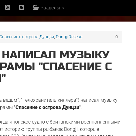
Разделы
Спасение с острова Дунцзи
,
Dongji Rescue
0
Н НАПИСАЛ МУЗЫКУ
РАМЫ "СПАСЕНИЕ С
"
на ведьм", "Телохранитель киллера") написал музыку
драмы "
Спасение с острова Дунцзи
".
когда японское судно с британскими военнопленными
т историю группы рыбаков Dongji, которые