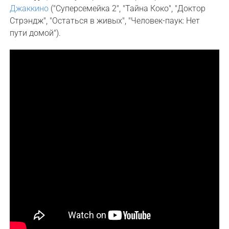
Джаккино
("Суперсемейка 2", "Тайна Коко", "Доктор
Стрэндж", "Остаться в живых", "Человек-паук: Нет
пути домой").