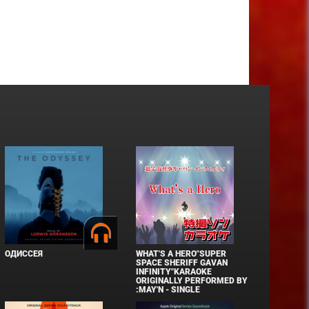
ОДИССЕЯ
WHAT'S A HERO"SUPER
SPACE SHERIFF GAVAN
INFINITY"KARAOKE
ORIGINALLY PERFORMED BY
:MAY'N - SINGLE