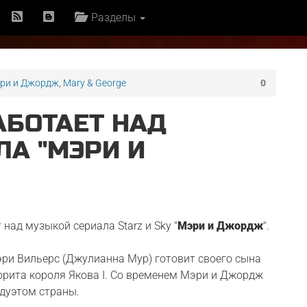
Разделы
ри и Джордж
,
Mary & George
0
АБОТАЕТ НАД
А "МЭРИ И
т над музыкой сериала Starz и Sky "
Мэри и Джордж
".
Мэри Вильерс (Джулианна Мур) готовит своего сына
рита короля Якова I. Со временем Мэри и Джордж
дуэтом страны.