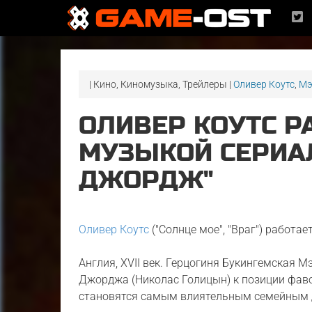
| Кино, Киномузыка, Трейлеры |
Оливер Коутс
,
Мэ
ОЛИВЕР КОУТС Р
МУЗЫКОЙ СЕРИАЛ
ДЖОРДЖ"
Оливер Коутс
("Солнце мое", "Враг") работае
Англия, XVII век. Герцогиня Букингемская 
Джорджа (Николаc Голицын) к позиции фаво
становятся самым влиятельным семейным 