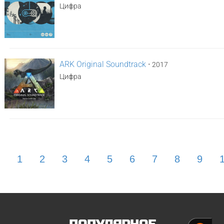
Цифра
ARK Original Soundtrack
•
2017
Цифра
1
2
3
4
5
6
7
8
9