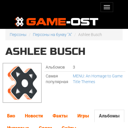
Персоны
Персоны на букву "A"
Ashlee Busch
ASHLEE BUSCH
Альбомов
3
Самая
MENU: An Homage to Game
популярная
Title Themes
Био
Новости
Факты
Игры
Альбомы