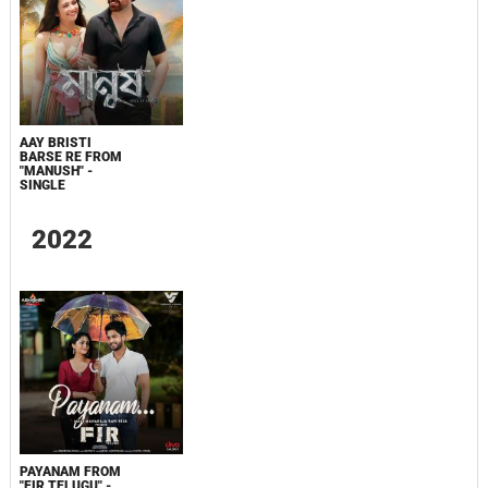
AAY BRISTI
BARSE RE FROM
"MANUSH" -
SINGLE
2022
PAYANAM FROM
"FIR TELUGU" -