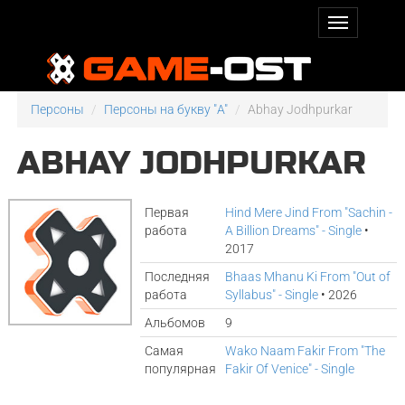
Персоны
Персоны на букву "A"
Abhay Jodhpurkar
ABHAY JODHPURKAR
Первая
Hind Mere Jind From "Sachin -
работа
A Billion Dreams" - Single
•
2017
Последняя
Bhaas Mhanu Ki From "Out of
работа
Syllabus" - Single
• 2026
Альбомов
9
Самая
Wako Naam Fakir From "The
популярная
Fakir Of Venice" - Single