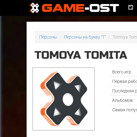
Персоны
Персоны на букву "T"
Tomoya Tom
TOMOYA TOMITA
Всего игр
Первая раб
Последняя 
Альбомов
Самая попу