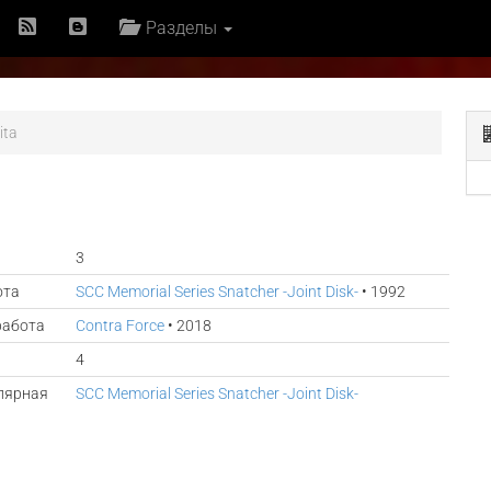
Разделы
ita
3
ота
SCC Memorial Series Snatcher -Joint Disk-
• 1992
работа
Contra Force
• 2018
4
лярная
SCC Memorial Series Snatcher -Joint Disk-