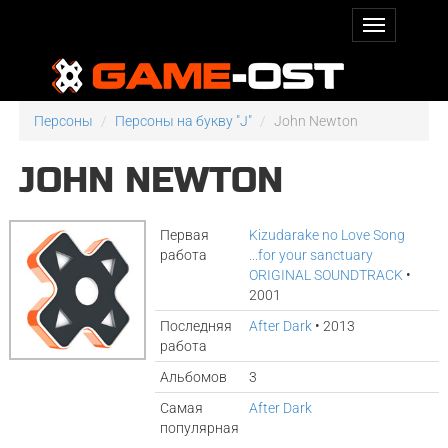
Персоны
Персоны на букву "J"
John Newton
JOHN NEWTON
Первая
Kizudarake no Love Song
работа
...for your sanctuary
ORIGINAL SOUNDTRACK
•
2001
Последняя
After Dark
• 2013
работа
Альбомов
3
Самая
After Dark
популярная