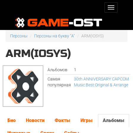
Персоны
Персоны на букву "A"
ARM(IOSYS)
ARM(IOSYS)
Альбомов
1
Самая
30th ANNIVERSARY CAPCOM
популярная
Music Best:Original & Arrange
Био
Новости
Факты
Игры
Альбомы