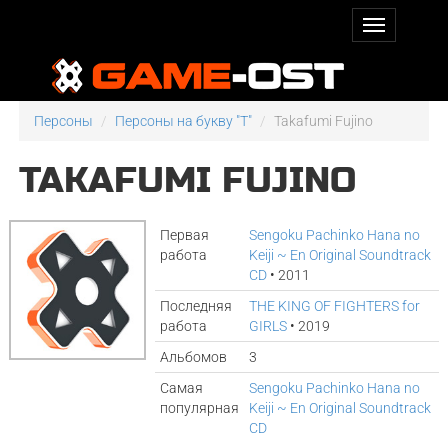
Персоны
Персоны на букву "T"
Takafumi Fujino
TAKAFUMI FUJINO
Первая
Sengoku Pachinko Hana no
работа
Keiji ~ En Original Soundtrack
CD
• 2011
Последняя
THE KING OF FIGHTERS for
работа
GIRLS
• 2019
Альбомов
3
Самая
Sengoku Pachinko Hana no
популярная
Keiji ~ En Original Soundtrack
CD