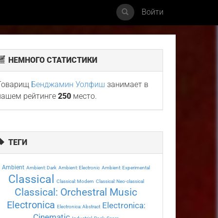
Войти
НЕМНОГО СТАТИСТИКИ
Товарищ
Бенджамин Уолфиш
занимает в
нашем рейтинге
250
место.
ТЕГИ
Ambient
Ambient: Dark
Ambient: Electronic
Ambient: Experimental
Classical
Classical: Modern
Classical: Neo-classical
Classical: Orchestral Music
Electronica
Electronica:
Electronica: Abstract
Cinematic