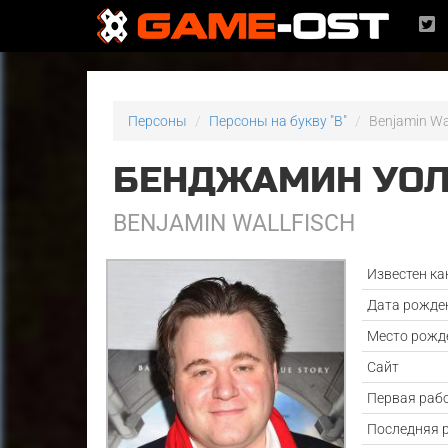
Персоны
Персоны на букву "B"
Benjamin Wa
БЕНДЖАМИН УО
BENJAMIN WALLFISCH
Известен ка
Дата рожде
Место рожд
Сайт
Первая раб
Последняя 