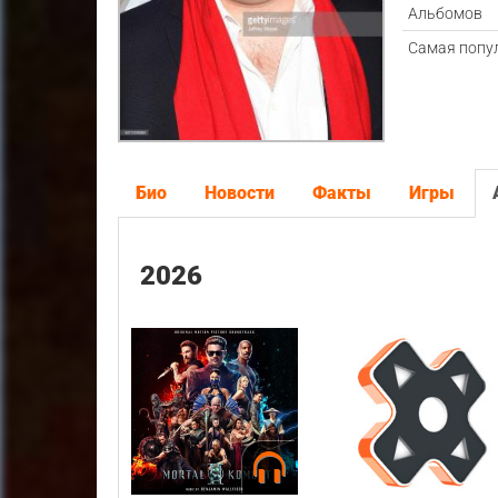
Альбомов
Самая попу
Био
Новости
Факты
Игры
2026