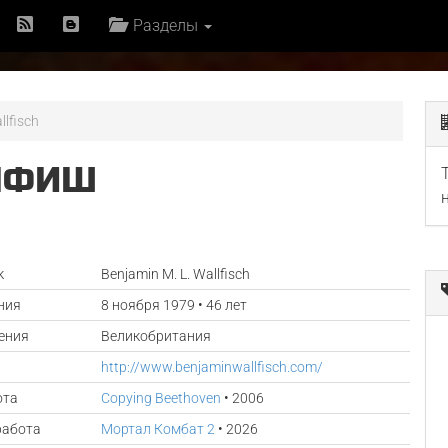
Разделы
llfisch
ЛФИШ
к
Benjamin M. L. Wallfisch
ния
8 ноября 1979 • 46 лет
ения
Великобритания
http://www.benjaminwallfisch.com/
ота
Copying Beethoven
• 2006
работа
Мортал Комбат 2
• 2026