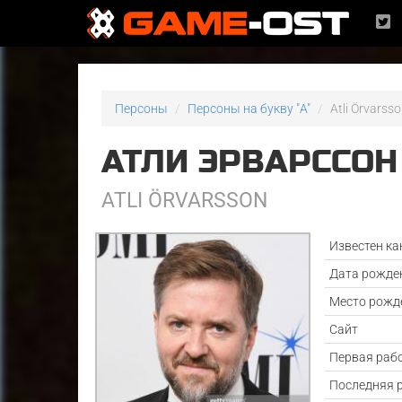
Персоны
Персоны на букву "A"
Atli Örvarss
АТЛИ ЭРВАРССОН
ATLI ÖRVARSSON
Известен ка
Дата рожде
Место рожд
Сайт
Первая раб
Последняя 