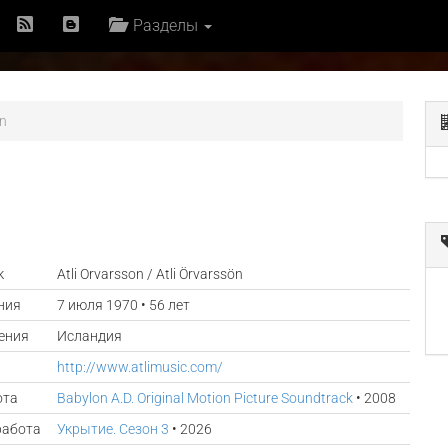
Разделы
on
к
Atli Orvarsson / Atli Örvarssön
ния
7 июля 1970 • 56 лет
ения
Исландия
http://www.atlimusic.com/
ота
Babylon A.D. Original Motion Picture Soundtrack
• 2008
работа
Укрытие. Сезон 3
• 2026