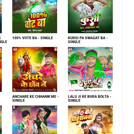
K
100% VOTE BA - SINGLE
KURSI PA SWAGAT BA -
NGLE
SINGLE
ANCHARE KE CHHANW ME -
LALU JI KE BURA BOLTA -
SINGLE
SINGLE