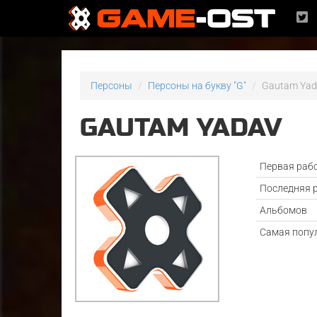
Персоны
Персоны на букву "G"
Gautam Yad
GAUTAM YADAV
Первая раб
Последняя 
Альбомов
Самая попу