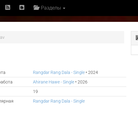
Разделы
av
ота
Rangdar Rang Dala - Single
• 2024
работа
Ahirane Hawe - Single
• 2026
19
лярная
Rangdar Rang Dala - Single