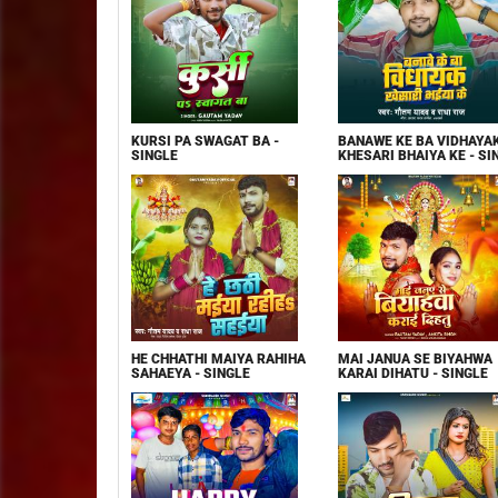
KURSI PA SWAGAT BA -
BANAWE KE BA VIDHAYA
SINGLE
KHESARI BHAIYA KE - SI
HE CHHATHI MAIYA RAHIHA
MAI JANUA SE BIYAHWA
SAHAEYA - SINGLE
KARAI DIHATU - SINGLE