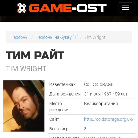
Персоны
Персоны на букву "T"
Tim Wright
ТИМ РАЙТ
TIM WRIGHT
Известен как
CoLD SToRAGE
Дата рождения
31 июля 1967 • 59 лет
Место
Великобритания
рождения
Сайт
http://coldstorage.org.uk/
Всего игр
3