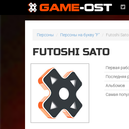
Персоны
Персоны на букву "F"
Futoshi Sato
FUTOSHI SATO
Первая раб
Последняя 
Альбомов
Самая попу