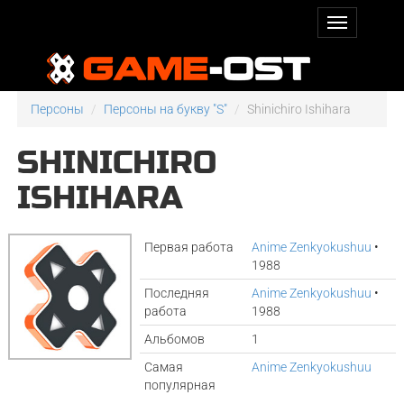
Персоны
Персоны на букву "S"
Shinichiro Ishihara
SHINICHIRO
ISHIHARA
Первая работа
Anime Zenkyokushuu
•
1988
Последняя
Anime Zenkyokushuu
•
работа
1988
Альбомов
1
Самая
Anime Zenkyokushuu
популярная