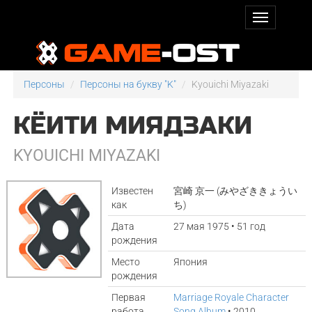
Персоны
Персоны на букву "K"
Kyouichi Miyazaki
КЁИТИ МИЯДЗАКИ
KYOUICHI MIYAZAKI
Известен
宮崎 京一 (みやざききょうい
как
ち)
Дата
27 мая 1975 • 51 год
рождения
Место
Япония
рождения
Первая
Marriage Royale Character
работа
Song Album
• 2010