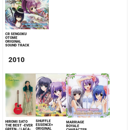
CR SENGOKU
OTOME
ORIGINAL
SOUND TRACK
2010
SHUFFLE
HIROMI SATO
MARRIAGE
ESSENCE+
THE BEST -EVER
ROYALE
ORIGINAL
GREEN- / LACA-
CHARACTER