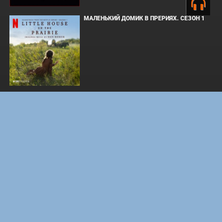
МАЛЕНЬКИЙ ДОМИК В ПРЕРИЯХ. СЕЗОН 1
ЗЛОВЕЩИЕ МЕРТВЕЦЫ: ПЕКЛО
WHAT'S A HERO"SUPER SPACE SHERIFF
GAVAN INFINITY"KARAOKE ORIGINALLY
PERFORMED BY :MAY'N - SINGLE