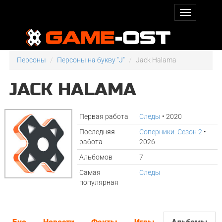
Персоны
Персоны на букву "J"
Jack Halama
JACK HALAMA
Первая работа
Следы
• 2020
Последняя
Соперники. Сезон 2
•
работа
2026
Альбомов
7
Самая
Следы
популярная