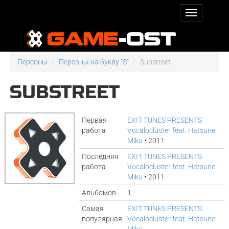
Персоны
Персоны на букву "S"
Substreet
SUBSTREET
Первая
EXIT TUNES PRESENTS
работа
Vocalocluster feat. Hatsune
Miku
• 2011
Последняя
EXIT TUNES PRESENTS
работа
Vocalocluster feat. Hatsune
Miku
• 2011
Альбомов
1
Самая
EXIT TUNES PRESENTS
популярная
Vocalocluster feat. Hatsune