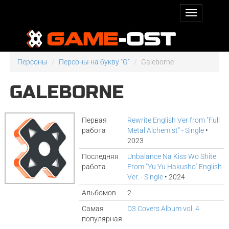
Персоны
Персоны на букву "G"
Galeborne
GALEBORNE
Первая
Rewrite English Ver from "Full
работа
Metal Alchemist" - Single
•
2023
Последняя
Unbalance Na Kiss Wo Shite
работа
From "Yu Yu Hakusho" English
Ver. - Single
• 2024
Альбомов
2
Самая
D3 Covers Album vol. 4
популярная