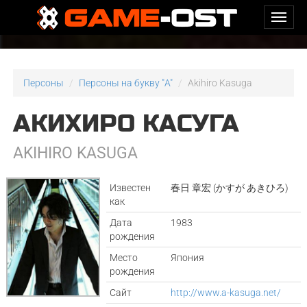
Персоны
Персоны на букву "A"
Akihiro Kasuga
АКИХИРО КАСУГА
AKIHIRO KASUGA
Известен
春日 章宏 (かすが あきひろ)
как
Дата
1983
рождения
Место
Япония
рождения
Сайт
http://www.a-kasuga.net/