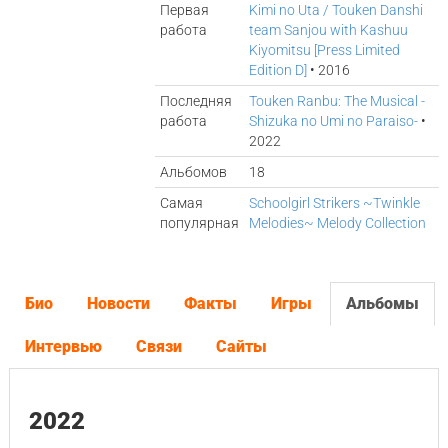
Первая
Kimi no Uta / Touken Danshi
работа
team Sanjou with Kashuu
Kiyomitsu [Press Limited
Edition D]
• 2016
Последняя
Touken Ranbu: The Musical -
работа
Shizuka no Umi no Paraiso-
•
2022
Альбомов
18
Самая
Schoolgirl Strikers ~Twinkle
популярная
Melodies~ Melody Collection
Био
Новости
Факты
Игры
Альбомы
Интервью
Связи
Сайты
2022