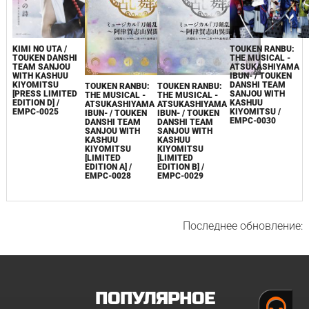
KIMI NO UTA /
TOUKEN RANBU:
TOUKEN DANSHI
THE MUSICAL -
TEAM SANJOU
ATSUKASHIYAMA
WITH KASHUU
IBUN- / TOUKEN
KIYOMITSU
DANSHI TEAM
TOUKEN RANBU:
TOUKEN RANBU:
[PRESS LIMITED
SANJOU WITH
THE MUSICAL -
THE MUSICAL -
EDITION D] /
KASHUU
ATSUKASHIYAMA
ATSUKASHIYAMA
EMPC-0025
KIYOMITSU /
IBUN- / TOUKEN
IBUN- / TOUKEN
EMPC-0030
DANSHI TEAM
DANSHI TEAM
SANJOU WITH
SANJOU WITH
KASHUU
KASHUU
KIYOMITSU
KIYOMITSU
[LIMITED
[LIMITED
EDITION A] /
EDITION B] /
EMPC-0028
EMPC-0029
Последнее обновление:
ПОПУЛЯРНОЕ