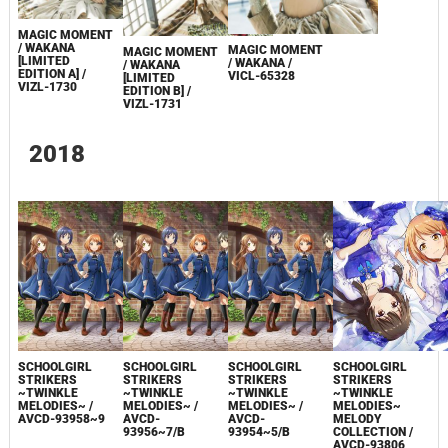
MAGIC MOMENT
/ WAKANA
MAGIC MOMENT
MAGIC MOMENT
[LIMITED
/ WAKANA /
/ WAKANA
EDITION A] /
VICL-65328
[LIMITED
VIZL-1730
EDITION B] /
VIZL-1731
2018
SCHOOLGIRL
SCHOOLGIRL
SCHOOLGIRL
SCHOOLGIRL
STRIKERS
STRIKERS
STRIKERS
STRIKERS
~TWINKLE
~TWINKLE
~TWINKLE
~TWINKLE
MELODIES~ /
MELODIES~ /
MELODIES~ /
MELODIES~
AVCD-93958~9
AVCD-
AVCD-
MELODY
93956~7/B
93954~5/B
COLLECTION /
AVCD-93806