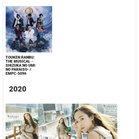
TOUKEN RANBU:
THE MUSICAL -
SHIZUKA NO UMI
NO PARAISO- /
EMPC-5096
2020