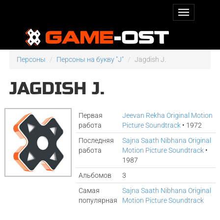
Персоны
Персоны на букву "J"
Jagdish J.
JAGDISH J.
Первая
Jeevan Rekha Original Motion
работа
Picture Soundtrack
• 1972
Последняя
Sajna Saath Nibhana Original
работа
Motion Picture Soundtrack
•
1987
Альбомов
3
Самая
Sajna Saath Nibhana Original
популярная
Motion Picture Soundtrack