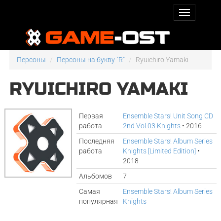
Персоны
Персоны на букву "R"
Ryuichiro Yamaki
RYUICHIRO YAMAKI
Первая
Ensemble Stars! Unit Song CD
работа
2nd Vol.03 Knights
• 2016
Последняя
Ensemble Stars! Album Series
работа
Knights [Limited Edition]
•
2018
Альбомов
7
Самая
Ensemble Stars! Album Series
популярная
Knights