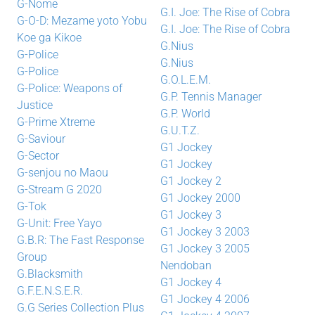
G-Nome
G.I. Joe: The Rise of Cobra
G-O-D: Mezame yoto Yobu
G.I. Joe: The Rise of Cobra
Koe ga Kikoe
G.Nius
G-Police
G.Nius
G-Police
G.O.L.E.M.
G-Police: Weapons of
G.P. Tennis Manager
Justice
G.P. World
G-Prime Xtreme
G.U.T.Z.
G-Saviour
G1 Jockey
G-Sector
G1 Jockey
G-senjou no Maou
G1 Jockey 2
G-Stream G 2020
G1 Jockey 2000
G-Tok
G1 Jockey 3
G-Unit: Free Yayo
G1 Jockey 3 2003
G.B.R: The Fast Response
G1 Jockey 3 2005
Group
Nendoban
G.Blacksmith
G1 Jockey 4
G.F.E.N.S.E.R.
G1 Jockey 4 2006
G.G Series Collection Plus