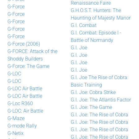
Renaissance Faire
G-Force
G.H.O.S.T. Hunters: The
G-Force
Haunting of Majesty Manor
G-Force
G.I. Combat
G-Force
G.I. Combat: Episode I -
G-Force
Battle of Normandy
G-Force (2006)
G.I. Joe
G-FORCE: Attack of the
G.I. Joe
Shoddy Builders
G.I. Joe
G-Force: The Game
G.I. Joe
G-LOC
G.I. Joe The Rise of Cobra:
G-LOC
Basic Training
G-LOC Air Battle
G.I. Joe: Cobra Strike
G-LOC Air Battle
G.I. Joe: The Atlantis Factor
G-Loc R360
G.I. Joe: The Game
G-LOC: Air Battle
G.I. Joe: The Rise of Cobra
G-Maze
G.I. Joe: The Rise of Cobra
G-mode Rally
G.I. Joe: The Rise of Cobra
G-Netix
G.I. Joe: The Rise of Cobra