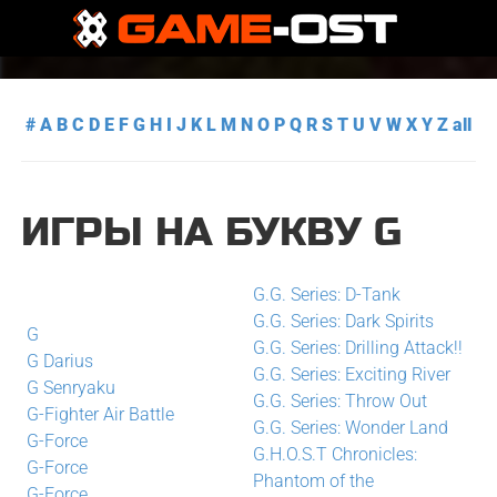
#
A
B
C
D
E
F
G
H
I
J
K
L
M
N
O
P
Q
R
S
T
U
V
W
X
Y
Z
all
ИГРЫ НА БУКВУ G
G.G. Series: D-Tank
G.G. Series: Dark Spirits
G
G.G. Series: Drilling Attack!!
G Darius
G.G. Series: Exciting River
G Senryaku
G.G. Series: Throw Out
G-Fighter Air Battle
G.G. Series: Wonder Land
G-Force
G.H.O.S.T Chronicles:
G-Force
Phantom of the
G-Force