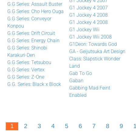
G1 Jockey 4 2007
G.G Series: Assault Buster
G1 Jockey 4 2007
G.G Series: Cho Hero Ouga
G1 Jockey 4 2008
G.G Series: Conveyor
G1 Jockey 4 2008
Konpou
G1 Jockey Wii
G.G Series: Drift Circuit
G1 Jockey Wii 2008
G.G Series: Energy Chain
G1Deon: Towards God
G.G Series: Shinobi
GA - Geijutsuka Art Design
Karakuri-Den
Class: Slapstick Wonder
G.G Series: Tetsubou
Land
G.G Series: Vertex
Gab To Go
G.G Series: Z-One
Gaban
G.G. Series: Black x Block
Gabbing Mad Feint
Enabled
1
2
3
4
5
6
7
8
9