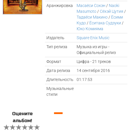
Аранжировка
Масаёси Сокэн
/
Naoki
Masumoto
/
Сёхэй Цутия
/
Тадаёси Макино
/
Ёсими
Кудо
/
Ёситака Судзуки
/
Юко Комияма
Издатель
Square Enix Music
Тип релиза
Музыка из игры -
Официальный релиз
Формат
Цифра - 21 треков
Дата релиза
14 сентября 2016
Длительность
01:17:53
Музыкальные
стили
—
Оцените
альбом!