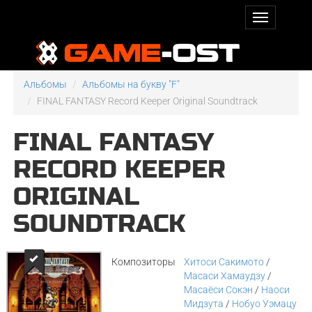
Альбомы
Альбомы на букву "F"
FINAL FANTASY Record Keeper Original Soundtrack
FINAL FANTASY
RECORD KEEPER
ORIGINAL
SOUNDTRACK
Композиторы
Хитоси Сакимото
/
Масаси Хамаудзу
/
Масаёси Сокэн
/
Наоси
Мидзута
/
Нобуо Уэмацу