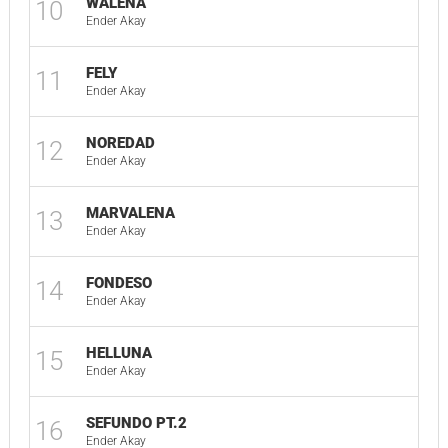
WALENA
10
03
Ender Akay
FELY
11
02
Ender Akay
NOREDAD
12
02
Ender Akay
MARVALENA
13
02
Ender Akay
FONDESO
14
03
Ender Akay
HELLUNA
15
02
Ender Akay
SEFUNDO PT.2
16
01
Ender Akay