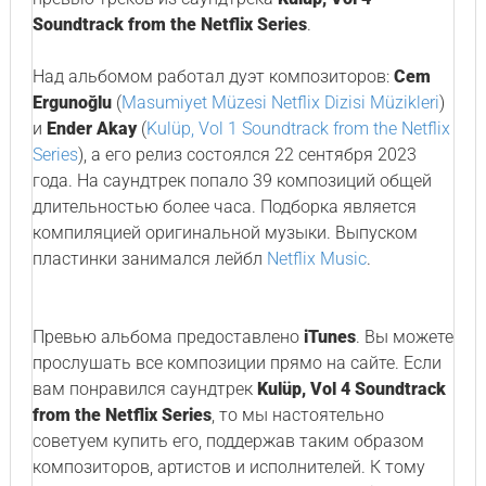
Soundtrack from the Netflix Series
.
Над альбомом работал дуэт композиторов:
Cem
Ergunoğlu
(
Masumiyet Müzesi Netflix Dizisi Müzikleri
)
и
Ender Akay
(
Kulüp, Vol 1 Soundtrack from the Netflix
Series
), а его релиз состоялся 22 сентября 2023
года. На саундтрек попало 39 композиций общей
длительностью более часа. Подборка является
компиляцией оригинальной музыки. Выпуском
пластинки занимался лейбл
Netflix Music
.
Превью альбома предоставлено
iTunes
. Вы можете
прослушать все композиции прямо на сайте. Если
вам понравился саундтрек
Kulüp, Vol 4 Soundtrack
from the Netflix Series
, то мы настоятельно
советуем купить его, поддержав таким образом
композиторов, артистов и исполнителей. К тому