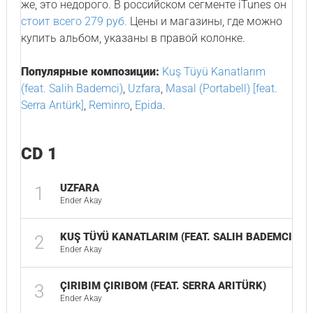
же, это недорого. В российском сегменте iTunes он
стоит всего 279 руб.
Цены и магазины, где можно
купить альбом, указаны в правой колонке.
Популярные композиции:
Kuş Tüyü Kanatlarım
(feat. Salih Bademci)
,
Uzfara
,
Masal (Portabell) [feat.
Serra Arıtürk]
,
Reminro
,
Epida
.
CD 1
UZFARA
1
03
Ender Akay
KUŞ TÜYÜ KANATLARIM (FEAT. SALIH BADEMCI)
2
04
Ender Akay
ÇIRIBIM ÇIRIBOM (FEAT. SERRA ARITÜRK)
3
03
Ender Akay