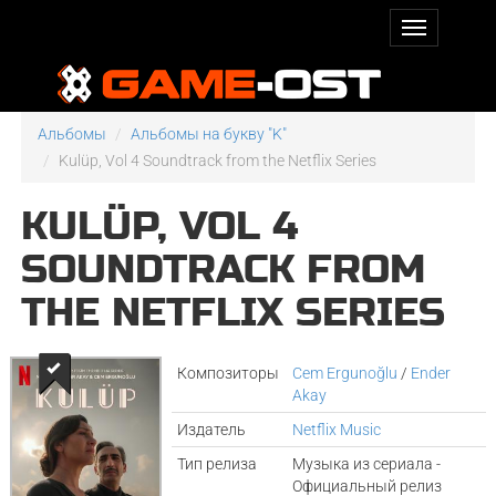
Альбомы
Альбомы на букву "K"
Kulüp, Vol 4 Soundtrack from the Netflix Series
KULÜP, VOL 4
SOUNDTRACK FROM
THE NETFLIX SERIES
Композиторы
Cem Ergunoğlu
/
Ender
Akay
Издатель
Netflix Music
Тип релиза
Музыка из сериала -
Официальный релиз