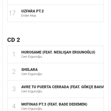
UZFARA PT.2
17
01
Ender Akay
CD 2
HUROSAME (FEAT. NESLIŞAH ERGUNOĞLU)
1
Cem Ergunoğlu
SHELARA
2
Cem Ergunoğlu
AVRE TU PUERTA CERRADA (FEAT. GÖKÇE BAHADIR
3
Cem Ergunoğlu
MOTINAS PT.3 (FEAT. BADE DEDEMEN)
4
Cem Ergunoğlu