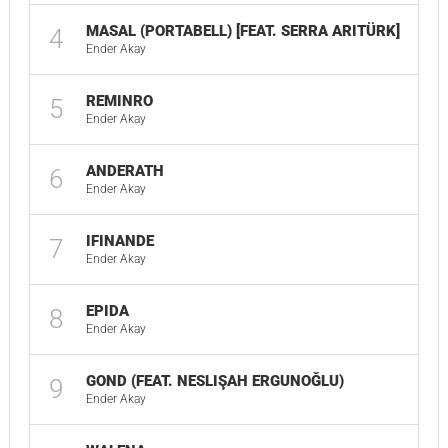
MASAL (PORTABELL) [FEAT. SERRA ARITÜRK]
4
04
Ender Akay
REMINRO
5
02
Ender Akay
ANDERATH
6
01
Ender Akay
IFINANDE
7
03
Ender Akay
EPIDA
8
03
Ender Akay
GOND (FEAT. NESLIŞAH ERGUNOĞLU)
9
01
Ender Akay