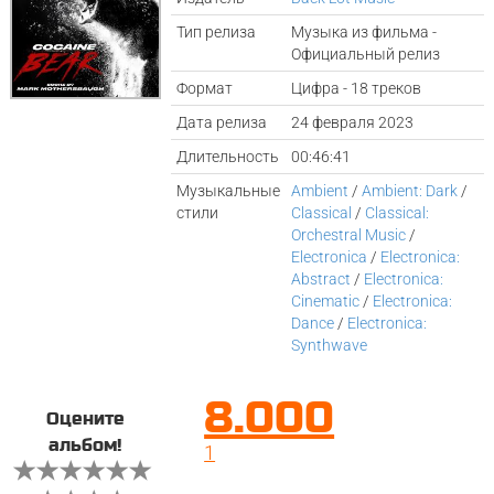
Тип релиза
Музыка из фильма -
Официальный релиз
Формат
Цифра - 18 треков
Дата релиза
24 февраля 2023
Длительность
00:46:41
Музыкальные
Ambient
/
Ambient: Dark
/
стили
Classical
/
Classical:
Orchestral Music
/
Electronica
/
Electronica:
Abstract
/
Electronica:
Cinematic
/
Electronica:
Dance
/
Electronica:
Synthwave
8.000
Оцените
альбом!
1