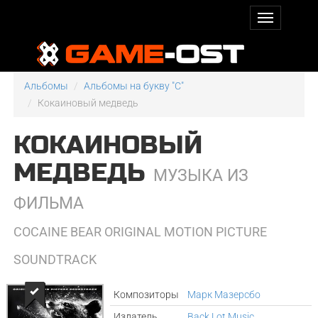
Альбомы
Альбомы на букву "C"
Кокаиновый медведь
КОКАИНОВЫЙ
МЕДВЕДЬ
МУЗЫКА ИЗ
ФИЛЬМА
COCAINE BEAR ORIGINAL MOTION PICTURE
SOUNDTRACK
Композиторы
Марк Мазерсбо
Издатель
Back Lot Music