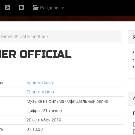
Разделы
eamer Official Soundtrack
ER OFFICIAL
ры
Брайан Санти
Phantom Limb
Музыка из фильма - Официальный релиз
Цифра - 21 треков
а
20 сентября 2019
ть
01:13:20