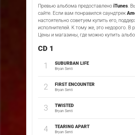
Превью альбома предоставлено
iTunes
. 
сайте. Если вам понравился саундтрек
Ame
настоятельно советуем купить его, подде
исполнителей. К тому же, это недорого. В
Цены и магазины, где можно купить альбо
CD 1
SUBURBAN LIFE
1
Bryan Senti
FIRST ENCOUNTER
2
Bryan Senti
TWISTED
3
Bryan Senti
TEARING APART
4
Bryan Senti