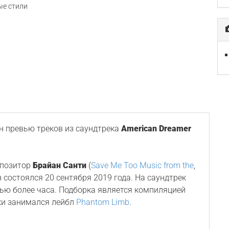
е стили
 превью треков из саундтрека
American Dreamer
мпозитор
Брайан Санти
(
Save Me Too Music from the
,
из состоялся 20 сентября 2019 года. На саундтрек
ью более часа. Подборка является компиляцией
ки занимался лейбл
Phantom Limb
.