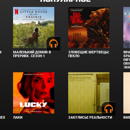
W
МАЛЕНЬКИЙ ДОМИК В
ЗЛОВЕЩИЕ МЕРТВЕЦЫ:
WHA
ПРЕРИЯХ. СЕЗОН 1
ПЕКЛО
SPA
INF
ORI
:MA
IES
ЛАКИ
ЗАКУЛИСЬЕ РЕАЛЬНОСТИ
ВМЕ