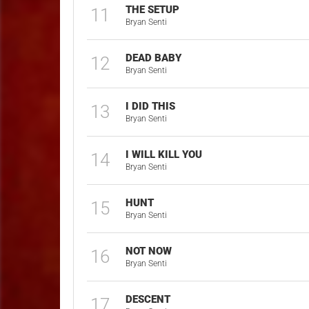
THE SETUP
11
Bryan Senti
DEAD BABY
12
Bryan Senti
I DID THIS
13
Bryan Senti
I WILL KILL YOU
14
Bryan Senti
HUNT
15
Bryan Senti
NOT NOW
16
Bryan Senti
DESCENT
17