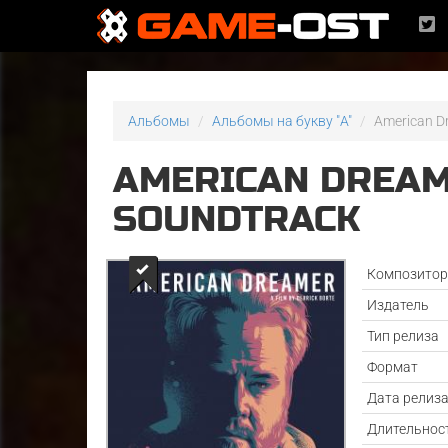
Альбомы
Альбомы на букву "A"
American Dr
AMERICAN DREAM
SOUNDTRACK
Композито
Издатель
Тип релиза
Формат
Дата релиз
Длительнос