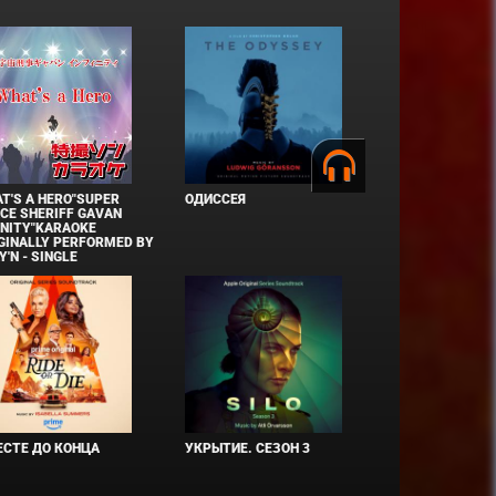
T'S A HERO"SUPER
ОДИССЕЯ
CE SHERIFF GAVAN
INITY"KARAOKE
GINALLY PERFORMED BY
Y'N - SINGLE
СТЕ ДО КОНЦА
УКРЫТИЕ. СЕЗОН 3