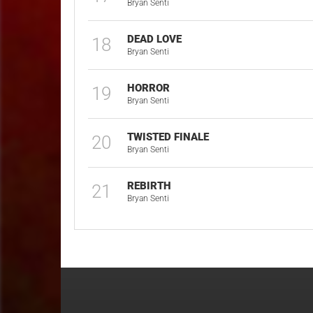
Bryan Senti
DEAD LOVE
18
Bryan Senti
HORROR
19
Bryan Senti
TWISTED FINALE
20
Bryan Senti
REBIRTH
21
Bryan Senti