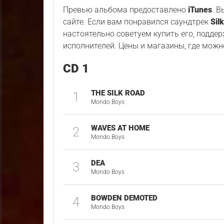
Превью альбома предоставлено
iTunes
. 
сайте. Если вам понравился саундтрек
Sil
настоятельно советуем купить его, подде
исполнителей. Цены и магазины, где можн
CD 1
THE SILK ROAD
1
Mondo Boys
WAVES AT HOME
2
Mondo Boys
DEA
3
Mondo Boys
BOWDEN DEMOTED
4
Mondo Boys