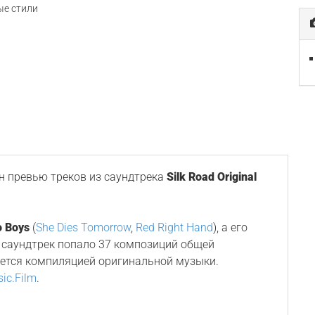
е стили
 превью треков из саундтрека
Silk Road Original
 Boys
(
She Dies Tomorrow
,
Red Right Hand
), а его
а саундтрек попало 37 композиций общей
яется компиляцией оригинальной музыки.
ic.Film
.