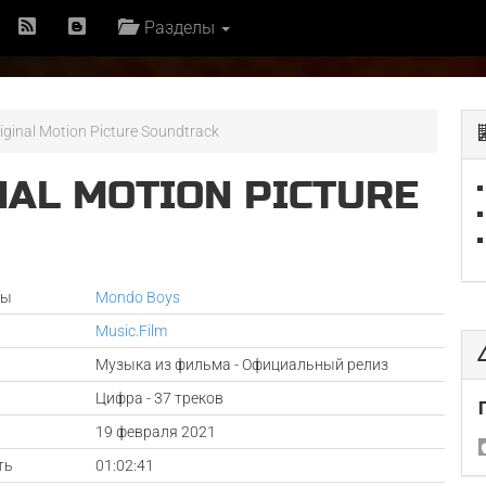
Разделы
riginal Motion Picture Soundtrack
NAL MOTION PICTURE
ры
Mondo Boys
Music.Film
Музыка из фильма - Официальный релиз
Цифра - 37 треков
а
19 февраля 2021
ть
01:02:41