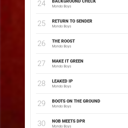
BACKGROUND CHECK
24
Mondo Boys
RETURN TO SENDER
25
Mondo Boys
THE ROOST
26
Mondo Boys
MAKE IT GREEN
27
Mondo Boys
LEAKED IP
28
Mondo Boys
BOOTS ON THE GROUND
29
Mondo Boys
NOB MEETS DPR
30
Mondo Boys