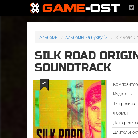
Альбомы
Альбомы на букву "S"
Silk Road O
SILK ROAD ORIGI
SOUNDTRACK
Композито
Издатель
Тип релиза
Формат
Дата релиз
Длительнос